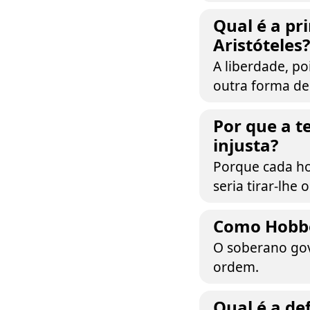
Qual é a pr
Aristóteles?
A liberdade, p
outra forma de
Por que a t
injusta?
Porque cada ho
seria tirar-lhe 
Como Hobbe
O soberano gov
ordem.
Qual é a de