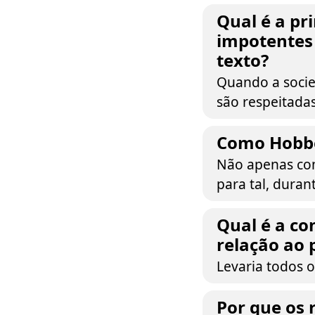
Qual é a pr
impotentes
texto?
Quando a socie
são respeitada
Como Hobbes
Não apenas com
para tal, dura
Qual é a co
relação ao
Levaria todos o
Por que os