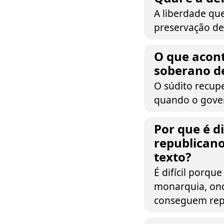
A liberdade qu
preservação de 
O que acont
soberano de
O súdito recupe
quando o gover
Por que é d
republican
texto?
É difícil porqu
monarquia, ond
conseguem repr