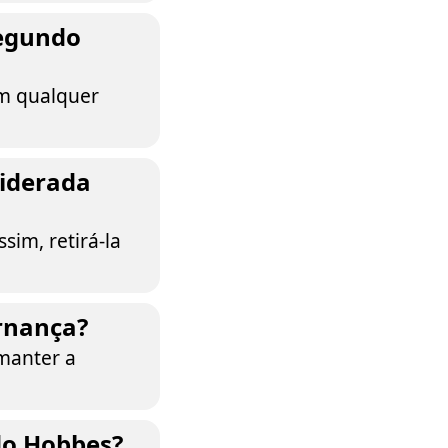
segundo
em qualquer
siderada
im, retirá-la
rnança?
 manter a
ndo Hobbes?