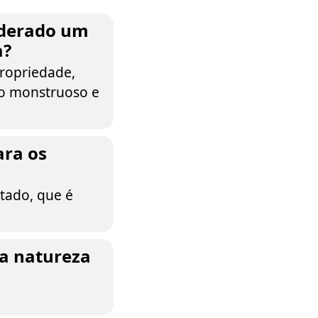
siderado um
a?
propriedade,
mo monstruoso e
ara os
stado, que é
na natureza