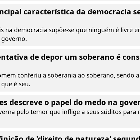
incipal característica da democracia 
ois na democracia supõe-se que ninguém é livre 
 governo.
entativa de depor um soberano é con
mem conferiu a soberania ao soberano, sendo ass
o que é seu.
s descreve o papel do medo na gove
erna pelo temor que inflige a seus súditos para
finição de 'direito de natureza' segu