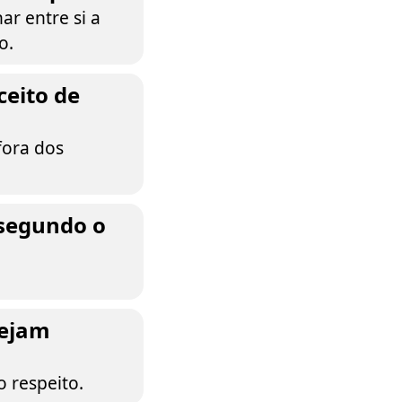
r entre si a
o.
ceito de
fora dos
 segundo o
sejam
 respeito.