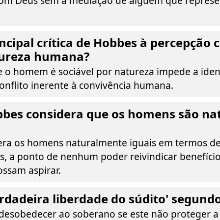
com Deus sem a mediação de alguém que represe
incipal crítica de Hobbes à percepçã
tureza humana?
e o homem é sociável por natureza impede a ident
onflito inerente à convivência humana.
bbes considera que os homens são n
ra os homens naturalmente iguais em termos de
is, a ponto de nenhum poder reivindicar benefíci
ssam aspirar.
erdadeira liberdade do súdito' segundo
 desobedecer ao soberano se este não proteger a 