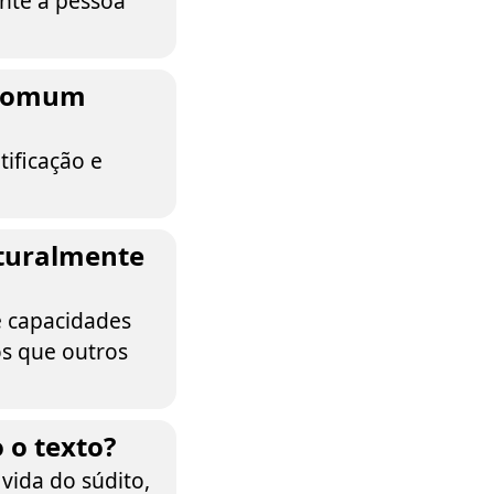
nte a pessoa
o comum
ificação e
aturalmente
 capacidades
os que outros
 o texto?
vida do súdito,