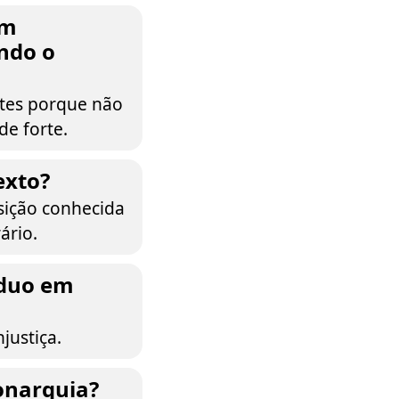
am
ndo o
ntes porque não
de forte.
exto?
sição conhecida
ário.
íduo em
justiça.
onarquia?