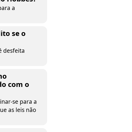
para a
ito se o
é desfeita
no
do com o
inar-se para a
e as leis não