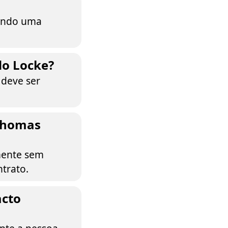
iando uma
do Locke?
 deve ser
 Thomas
mente sem
trato.
acto