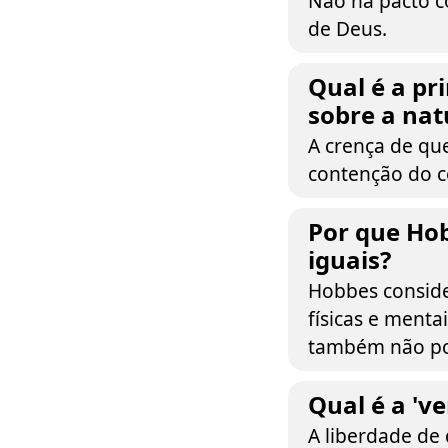
Não há pacto 
de Deus.
Qual é a pr
sobre a na
A crença de qu
contenção do c
Por que Ho
iguais?
Hobbes conside
físicas e menta
também não po
Qual é a 'v
A liberdade de