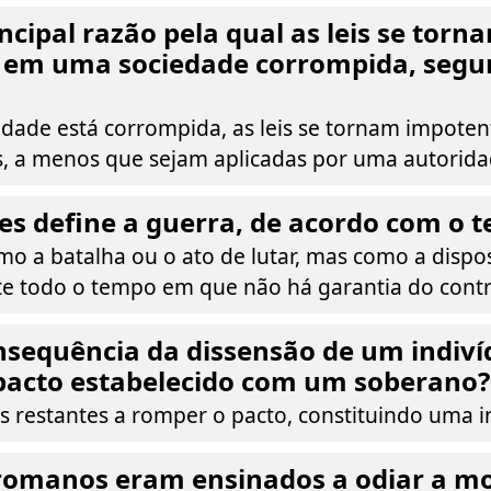
incipal razão pela qual as leis se torn
 em uma sociedade corrompida, segu
dade está corrompida, as leis se tornam impote
s, a menos que sejam aplicadas por uma autorida
 define a guerra, de acordo com o t
o a batalha ou o ato de lutar, mas como a dispo
nte todo o tempo em que não há garantia do contr
nsequência da dissensão de um indiv
 pacto estabelecido com um soberano?
s restantes a romper o pacto, constituindo uma in
 romanos eram ensinados a odiar a m