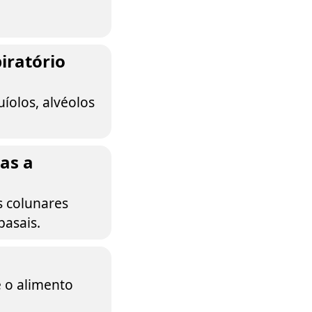
iratório
uíolos, alvéolos
as a
s colunares
basais.
e o alimento