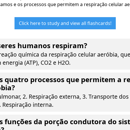
ramos e os processos que permitem a respiração celular ae
Click here to study and view all flashcards!
 seres humanos respiram?
 reação química da respiração celular aeróbia, qu
m energia (ATP), CO2 e H2O.
s quatro processos que permitem a r
óbia?
ulmonar, 2. Respiração externa, 3. Transporte dos
4. Respiração interna.
s funções da porção condutora do si
o?