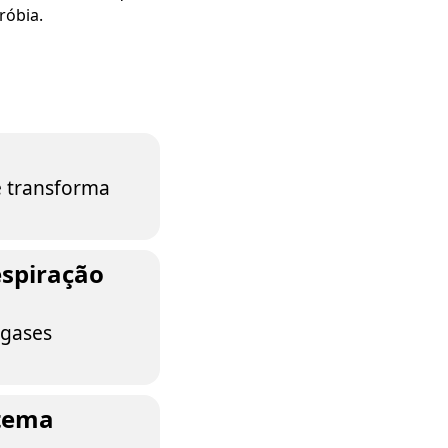
róbia.
e transforma
espiração
 gases
stema