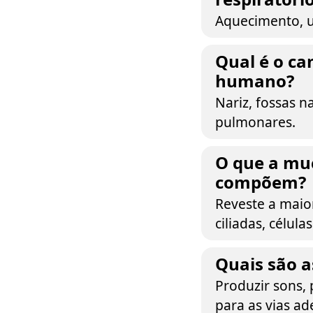
Aquecimento, u
Qual é o ca
humano?
Nariz, fossas n
pulmonares.
O que a muc
compõem?
Reveste a maio
ciliadas, célula
Quais são a
Produzir sons, 
para as vias a