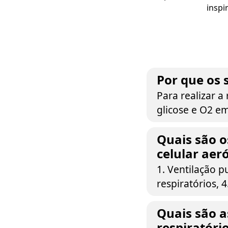
inspi
Por que os
Para realizar a
glicose e O2 e
Quais são o
celular aer
1. Ventilação p
respiratórios, 
Quais são a
respiratóri