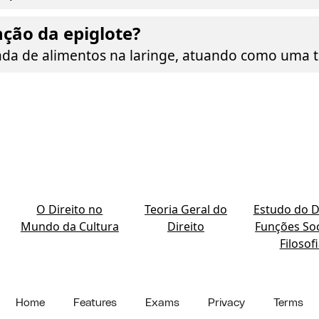
nção da epiglote?
ada de alimentos na laringe, atuando como uma 
O Direito no
Teoria Geral do
Estudo do Di
Mundo da Cultura
Direito
Funções Soc
Filosof
Home
Features
Exams
Privacy
Terms