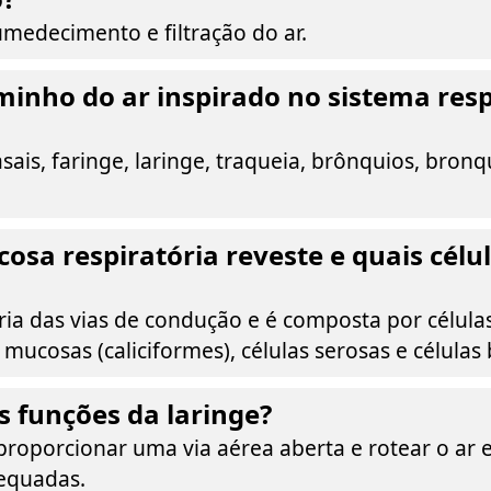
medecimento e filtração do ar.
minho do ar inspirado no sistema resp
asais, faringe, laringe, traqueia, brônquios, bronq
osa respiratória reveste e quais célul
ria das vias de condução e é composta por célula
s mucosas (caliciformes), células serosas e células 
s funções da laringe?
proporcionar uma via aérea aberta e rotear o ar 
dequadas.