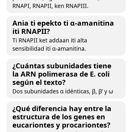
RNAPI, RNAPII, ken RNAPIII.
Ania ti epekto ti α-amanitina
iti RNAPII?
Ti RNAPII ket addaan iti alta
sensibilidad iti α-amanitina.
¿Cuántas subunidades tiene
la ARN polimerasa de E. coli
según el texto?
Dos subunidades α idénticas, β, β’ y ω
¿Qué diferencia hay entre la
estructura de los genes en
eucariontes y procariontes?