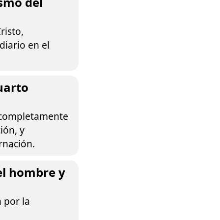
asmo del
risto,
iario en el
uarto
o completamente
ión, y
arnación.
el hombre y
 por la