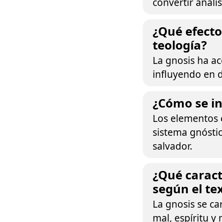
convertir análi
¿Qué efecto 
teología?
La gnosis ha ac
influyendo en d
¿Cómo se in
Los elementos 
sistema gnósti
salvador.
¿Qué caract
según el te
La gnosis se ca
mal, espíritu y