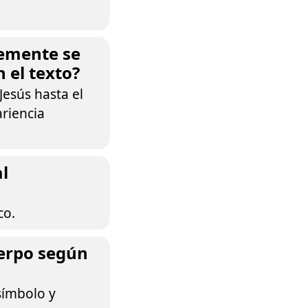
temente se
 el texto?
esús hasta el
riencia
al
co.
uerpo según
símbolo y