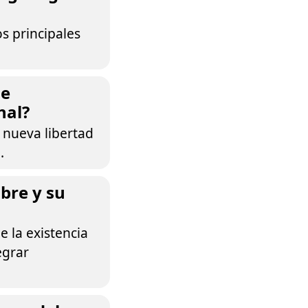
s principales
de
nal?
 nueva libertad
.
bre y su
 la existencia
egrar