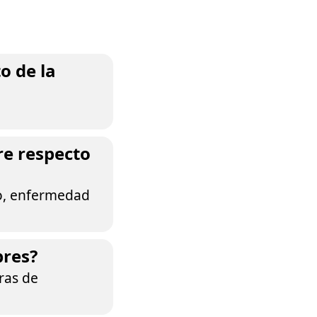
o de la
re respecto
nto, enfermedad
bres?
oras de