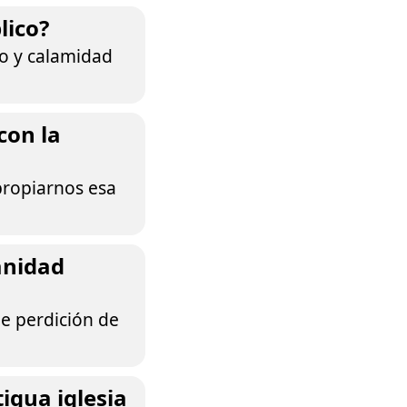
lico?
ro y calamidad
con la
apropiarnos esa
anidad
de perdición de
igua iglesia