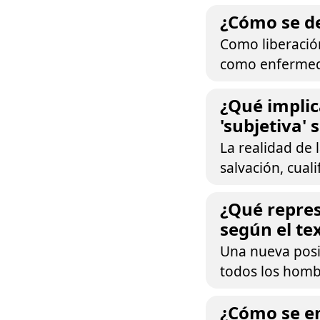
¿Cómo se de
Como liberación
como enfermeda
¿Qué implic
'subjetiva'
La realidad de 
salvación, cual
¿Qué repres
según el te
Una nueva posib
todos los homb
¿Cómo se en