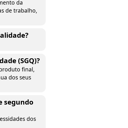
umento da
s de trabalho,
alidade?
idade (SGQ)?
roduto final,
nua dos seus
de segundo
cessidades dos