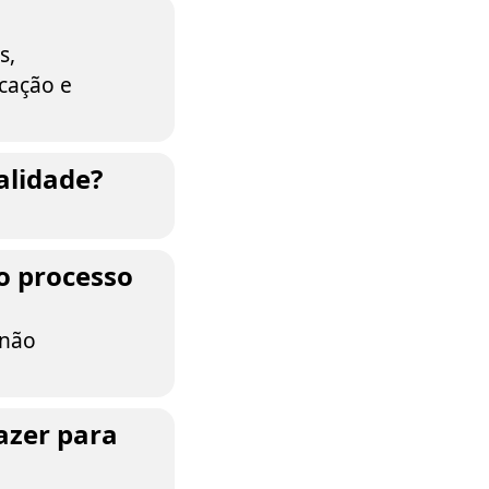
s,
icação e
alidade?
o processo
 não
azer para