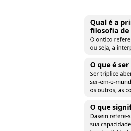
Qual é a pr
filosofia d
O ontico refer
ou seja, a int
O que é ser 
Ser tríplice ab
ser-em-o-mundo
os outros, as c
O que signi
Dasein refere-
sua capacidade