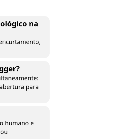
tológico na
 encurtamento,
egger?
multaneamente:
 abertura para
e o humano e
 ou