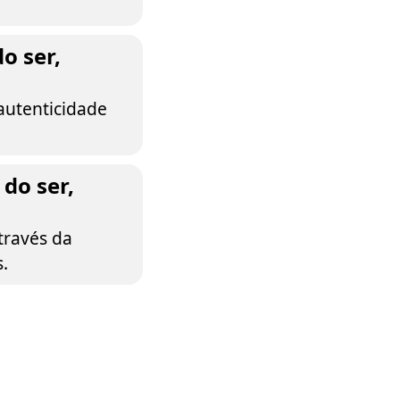
o ser,
 autenticidade
do ser,
través da
.