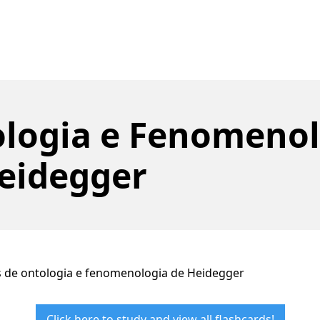
logia e Fenomenol
eidegger
s de ontologia e fenomenologia de Heidegger
Click here to study and view all flashcards!