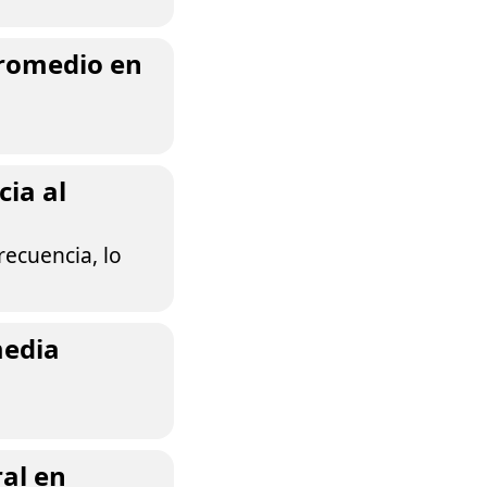
 promedio en
ia al
recuencia, lo
media
al en