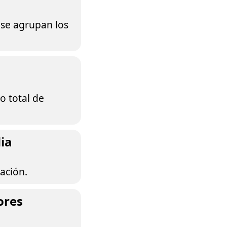
 se agrupan los
o total de
dia
ación.
ores