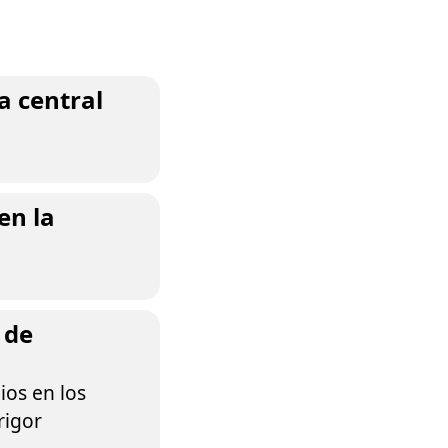
a central
en la
 de
ios en los
rigor