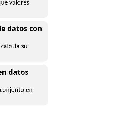
que valores
e datos con
 calcula su
en datos
 conjunto en