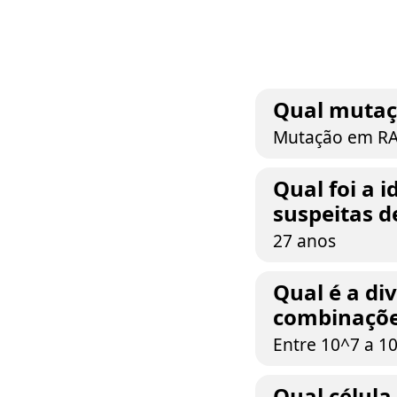
Qual mutaçã
Mutação em R
Qual foi a 
suspeitas d
27 anos
Qual é a di
combinações
Entre 10^7 a 10
Qual célula