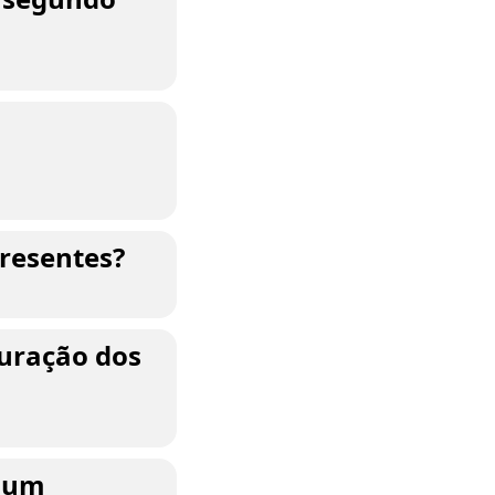
presentes?
turação dos
m um