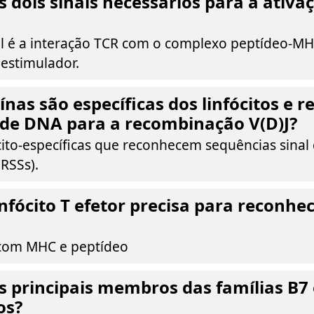
s dois sinais necessários para a ativa
al é a interação TCR com o complexo peptídeo-M
oestimulador.
ínas são específicas dos linfócitos e
 de DNA para a recombinação V(D)J?
cito-específicas que reconhecem sequências sinal
RSSs).
nfócito T efetor precisa para reconhe
 com MHC e peptídeo
s principais membros das famílias B7
os?