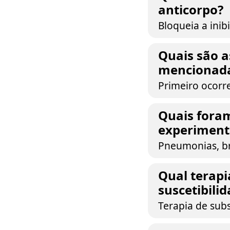
anticorpo?
Bloqueia a ini
Quais são a
mencionada
Primeiro ocorr
Quais foram
experiment
Pneumonias, bro
Qual terapi
suscetibili
Terapia de subs