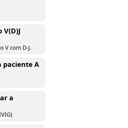
 V(D)J
o V com D-J.
a paciente A
ar a
IVIG)