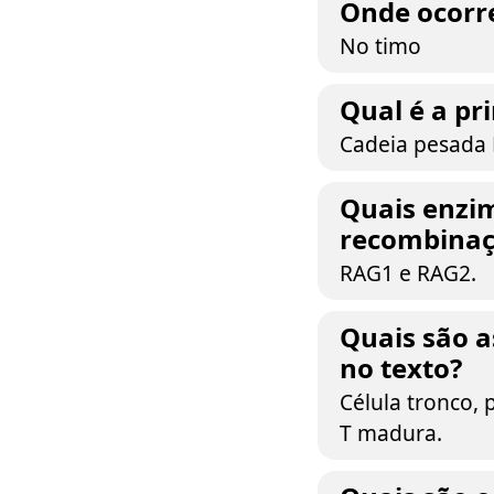
Onde ocorre
No timo
Qual é a pr
Cadeia pesada
Quais enzim
recombinaç
RAG1 e RAG2.
Quais são a
no texto?
Célula tronco, p
T madura.