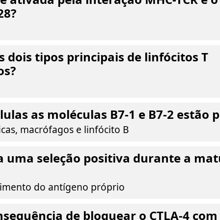
28?
 dois tipos principais de linfócitos T
os?
lulas as moléculas B7-1 e B7-2 estão 
icas, macrófagos e linfócito B
a uma seleção positiva durante a ma
imento do antígeno próprio
onsequência de bloquear o CTLA-4 co