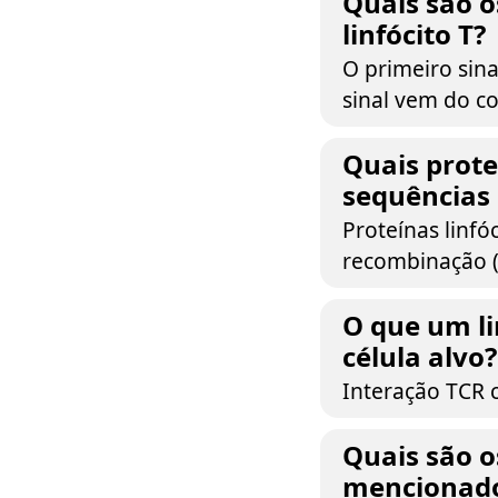
Quais são o
linfócito T?
O primeiro sin
sinal vem do c
Quais prote
sequências
Proteínas linfó
recombinação (
O que um li
célula alvo?
Interação TCR
Quais são o
mencionad