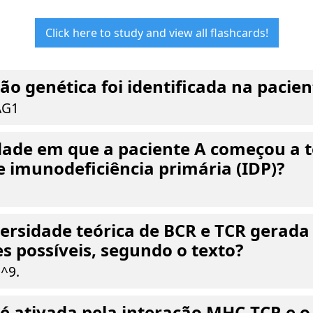
Click here to study and view all flashcards!
o genética foi identificada na pacien
AG1
idade em que a paciente A começou a t
e imunodeficiência primária (IDP)?
versidade teórica de BCR e TCR gerada
 possíveis, segundo o texto?
^9.
 é ativada pela interação MHC-TCR e 