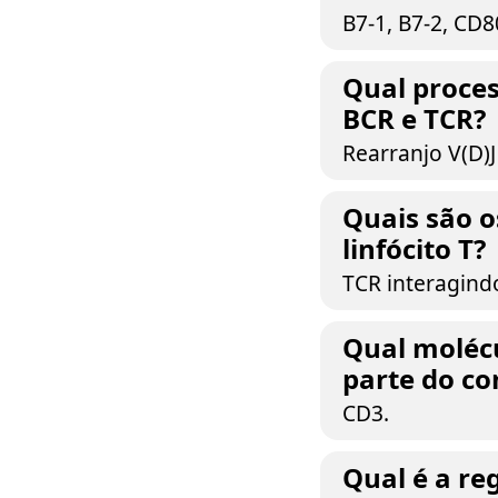
B7-1, B7-2, CD
Qual proces
BCR e TCR?
Rearranjo V(D)J
Quais são o
linfócito T?
TCR interagind
Qual molécu
parte do c
CD3.
Qual é a re