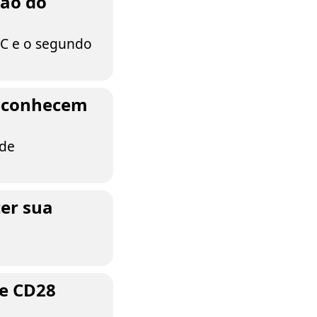
ção do
HC e o segundo
 reconhecem
 de
cer sua
 e CD28