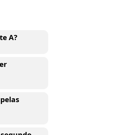
te A?
er
 pelas
o segundo