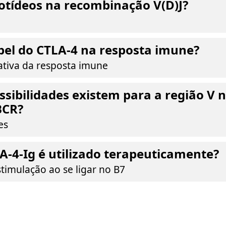
otídeos na recombinação V(D)J?
pel do CTLA-4 na resposta imune?
tiva da resposta imune
sibilidades existem para a região V 
BCR?
es
-4-Ig é utilizado terapeuticamente?
timulação ao se ligar no B7