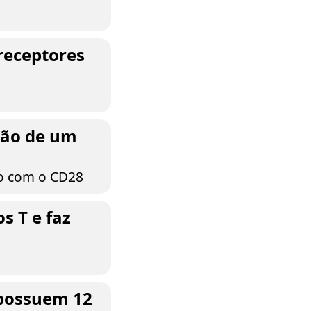
receptores
ação de um
do com o CD28
s T e faz
 possuem 12