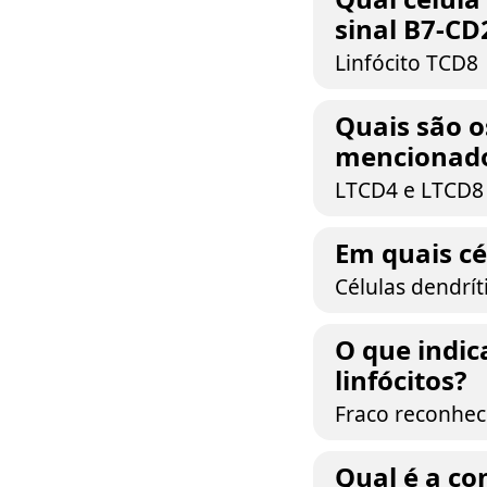
sinal B7-CD
Linfócito TCD8
Quais são os
mencionad
LTCD4 e LTCD8
Em quais cé
Células dendrít
O que indic
linfócitos?
Fraco reconhec
Qual é a c