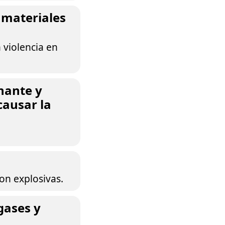
 materiales
 violencia en
nante y
causar la
on explosivas.
 gases y