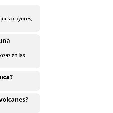
oques mayores,
 una
osas en las
ica?
volcanes?