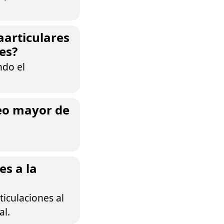
aarticulares
es?
ndo el
eo mayor de
es a la
ticulaciones al
al.