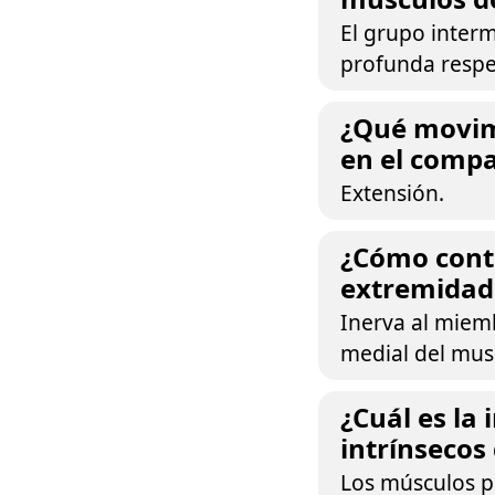
El grupo interm
profunda respec
¿Qué movim
en el compa
Extensión.
¿Cómo contr
extremidad 
Inerva al miemb
medial del mus
¿Cuál es la
intrínsecos
Los músculos pr