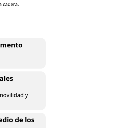
a cadera.
gamento
ales
movilidad y
dio de los