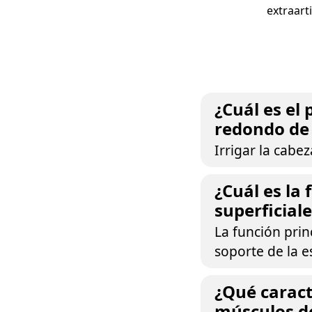
extraart
¿Cuál es el 
redondo de 
Irrigar la cabez
¿Cuál es la
superficiale
La función prin
soporte de la e
¿Qué caract
músculos d