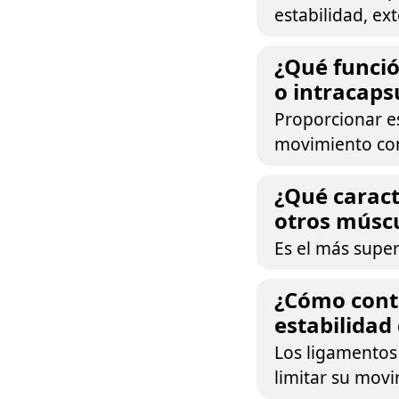
estabilidad, ex
¿Qué funció
o intracaps
Proporcionar es
movimiento con
¿Qué carac
otros múscu
Es el más super
¿Cómo contr
estabilidad 
Los ligamentos 
limitar su movi