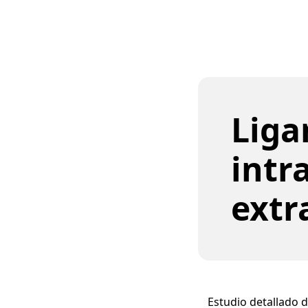
Lig
intr
extr
Estudio detallado d