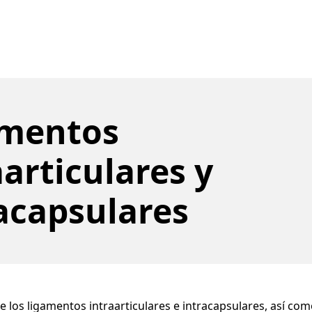
amentos
aarticulares y
acapsulares
e los ligamentos intraarticulares e intracapsulares, así co