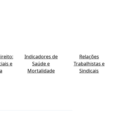
reito:
Indicadores de
Relações
iais e
Saúde e
Trabalhistas e
ia
Mortalidade
Sindicais