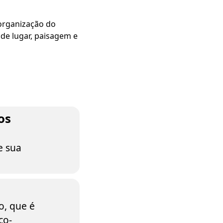
organização do
de lugar, paisagem e
os
e sua
o, que é
co-