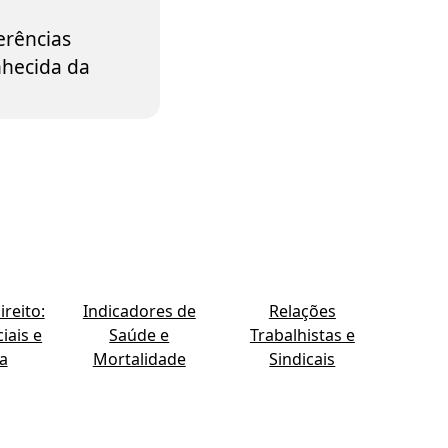
erências
nhecida da
reito:
Indicadores de
Relações
iais e
Saúde e
Trabalhistas e
ia
Mortalidade
Sindicais