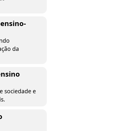
 ensino-
endo
ação da
ensino
e sociedade e
s.
o