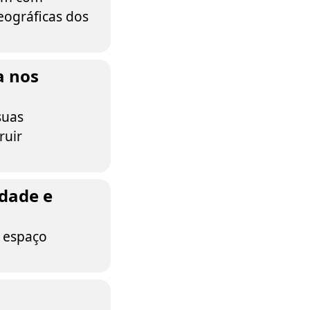
geográficas dos
a nos
suas
ruir
edade e
o espaço