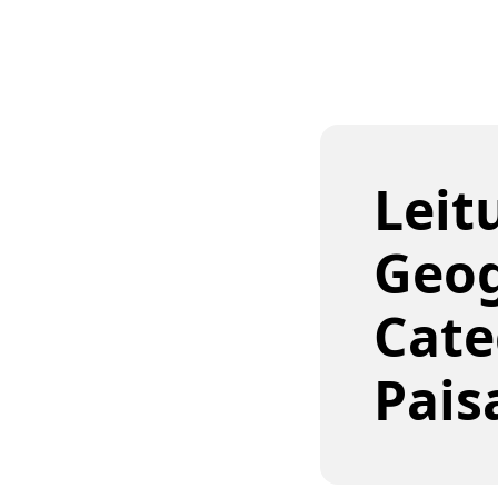
Leit
Geog
Cate
Pais