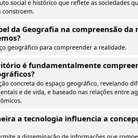
o social e histórico que reflete as sociedades q
a constroem.
pel da Geografia na compreensão da 
emos?
aço geográfico para compreender a realidade.
ritório é fundamentalmente compree
gráficos?
o concreta do espaço geográfico, revelando dif
ntais e de vida, e baseado nas relações entre ag
nômicos.
ira a tecnologia influencia a concep
ermite a disseminação de informações que rom