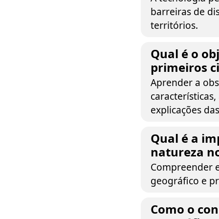
barreiras de di
territórios.
Qual é o ob
primeiros c
Aprender a obs
características
explicações das
Qual é a im
natureza no
Compreender es
geográfico e p
Como o conc