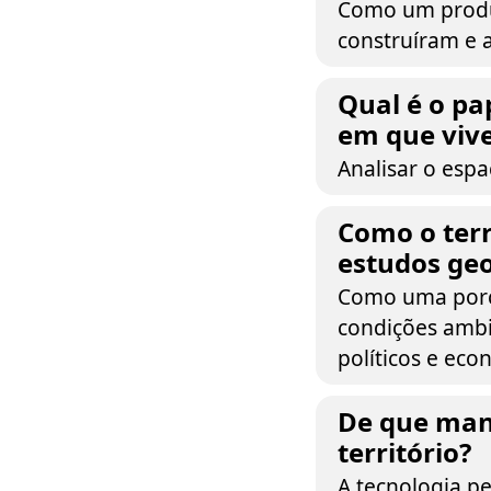
Como um produt
construíram e 
Qual é o pa
em que viv
Analisar o esp
Como o ter
estudos geo
Como uma porçã
condições ambie
políticos e eco
De que mane
território?
A tecnologia p