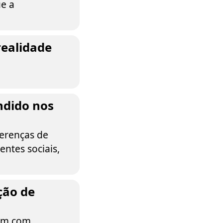
ue a
realidade
ndido nos
erenças de
entes sociais,
ção de
pem com