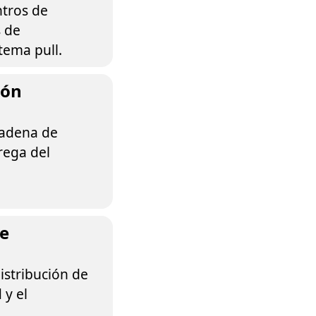
ntros de
s de
tema pull.
ión
 cadena de
rega del
de
istribución de
 y el