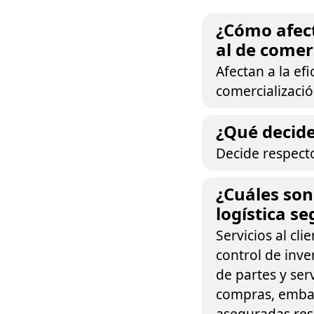
¿Cómo afect
al de comer
Afectan a la ef
comercializació
¿Qué decide
Decide respect
¿Cuáles son
logística s
Servicios al cl
control de inv
de partes y ser
compras, embal
aseguradas resc