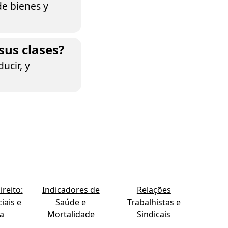
de bienes y
sus clases?
ucir, y
reito:
Indicadores de
Relações
iais e
Saúde e
Trabalhistas e
ia
Mortalidade
Sindicais