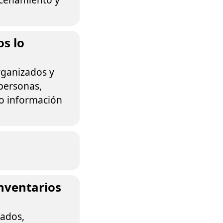
s lo
rganizados y
personas,
 o información
inventarios
nados,