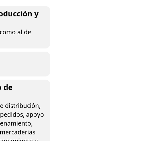
roducción y
n como al de
o de
e distribución,
 pedidos, apoyo
acenamiento,
 mercaderías
acenamiento y