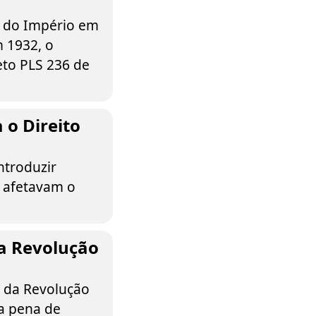
l do Império em
m 1932, o
eto PLS 236 de
 o Direito
ntroduzir
e afetavam o
la Revolução
s da Revolução
a pena de