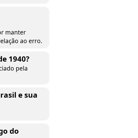
por manter
elação ao erro.
 de 1940?
ciado pela
rasil e sua
ngo do