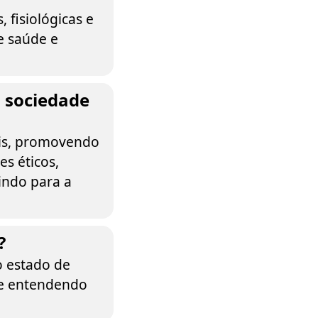
 fisiológicas e
e saúde e
a sociedade
ais, promovendo
es éticos,
indo para a
?
o estado de
a e entendendo