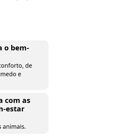
a o bem-
conforto, de
e medo e
ca com as
m-estar
s animais.