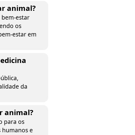
ar animal?
 bem-estar
dendo os
 bem-estar em
edicina
ública,
alidade da
ar animal?
o para os
es humanos e