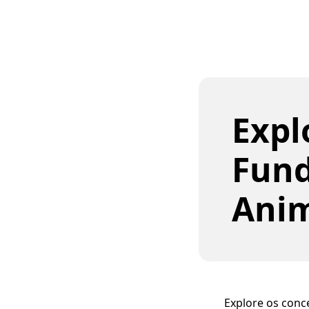
Expl
Fund
Ani
Explore os conc