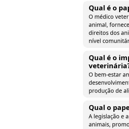
Qual é o pa
O médico veter
animal, fornec
direitos dos a
nível comunitár
Qual é o i
veterinária
O bem-estar ani
desenvolviment
produção de al
Qual o pape
A legislação e 
animais, promo