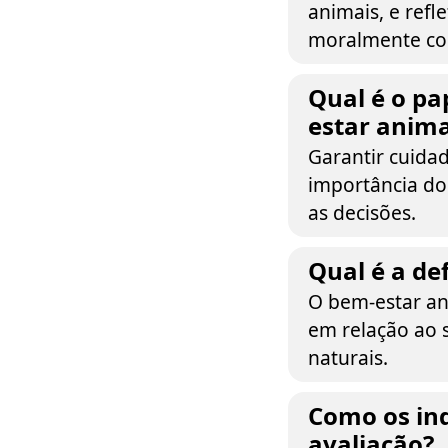
animais, e ref
moralmente cor
Qual é o pa
estar anima
Garantir cuida
importância do
as decisões.
Qual é a de
O bem-estar an
em relação ao 
naturais.
Como os in
avaliação?