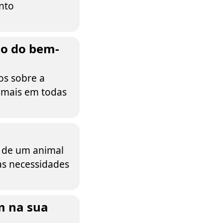
nto
ão do bem-
os sobre a
nimais em todas
l de um animal
as necessidades
m na sua