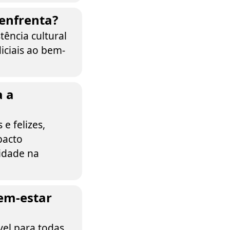
enfrenta?
ência cultural
ciais ao bem-
a a
e felizes,
pacto
idade na
em-estar
vel para todas