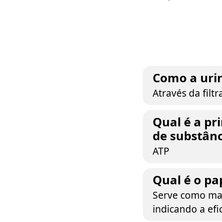
Como a urin
Através da filt
Qual é a pr
de substânc
ATP
Qual é o pa
Serve como mar
indicando a efic