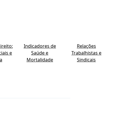
reito:
Indicadores de
Relações
iais e
Saúde e
Trabalhistas e
ia
Mortalidade
Sindicais