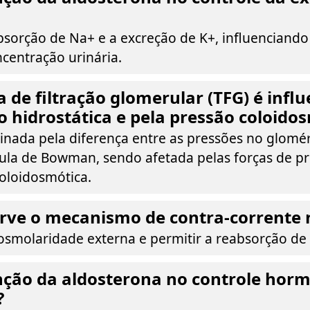
sorção de Na+ e a excreção de K+, influenciando
centração urinária.
 de filtração glomerular (TFG) é infl
o hidrostática e pela pressão coloido
inada pela diferença entre as pressões no glomé
ula de Bowman, sendo afetada pelas forças de p
coloidosmótica.
rve o mecanismo de contra-corrente 
osmolaridade externa e permitir a reabsorção de
nção da aldosterona no controle hor
?