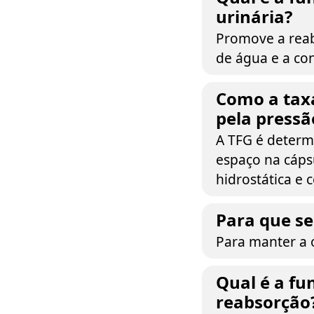
urinária?
Promove a reab
de água e a con
Como a taxa
pela pressã
A TFG é determ
espaço na cáps
hidrostática e 
Para que se
Para manter a 
Qual é a fu
reabsorção