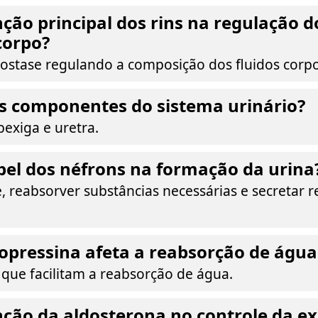
nção principal dos rins na regulação do
corpo?
stase regulando a composição dos fluidos corpo
s componentes do sistema urinário?
bexiga e uretra.
pel dos néfrons na formação da urina
e, reabsorver substâncias necessárias e secretar 
pressina afeta a reabsorção de água 
 que facilitam a reabsorção de água.
nção da aldosterona no controle da e