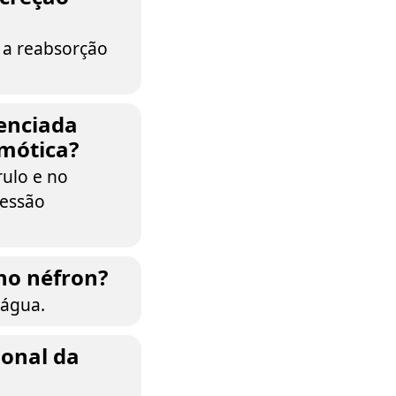
 a reabsorção
uenciada
smótica?
rulo e no
ressão
no néfron?
 água.
monal da