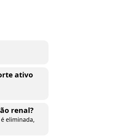
orte ativo
ção renal?
é eliminada,