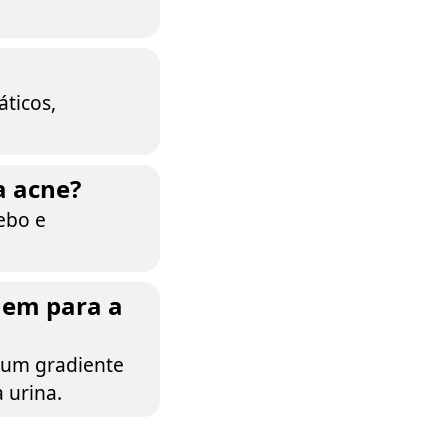
áticos,
a acne?
ebo e
uem para a
o um gradiente
 urina.