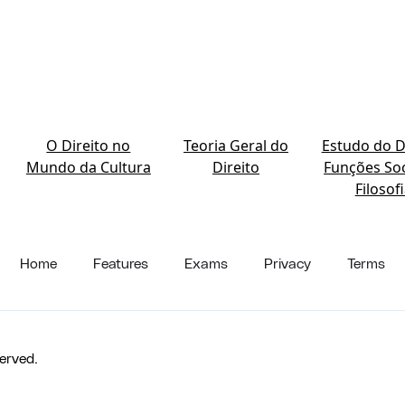
O Direito no
Teoria Geral do
Estudo do Di
Mundo da Cultura
Direito
Funções Soc
Filosof
Home
Features
Exams
Privacy
Terms
erved.