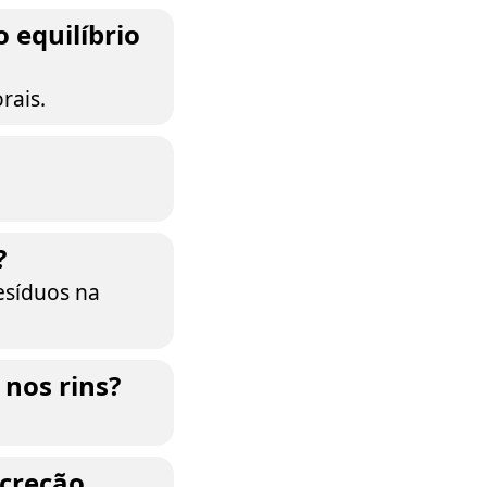
 equilíbrio
rais.
?
resíduos na
nos rins?
xcreção