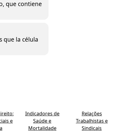
eo, que contiene
 que la célula
reito:
Indicadores de
Relações
iais e
Saúde e
Trabalhistas e
ia
Mortalidade
Sindicais