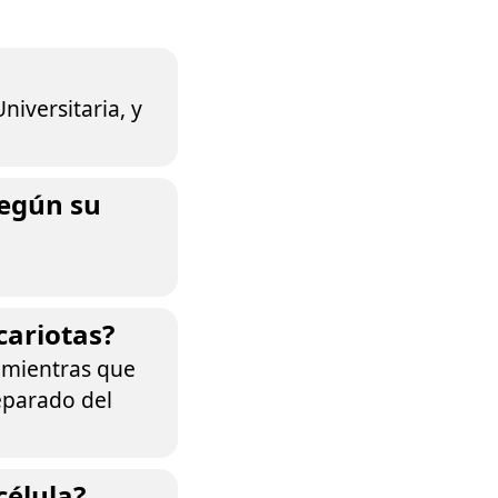
niversitaria, y
según su
cariotas?
 mientras que
eparado del
célula?