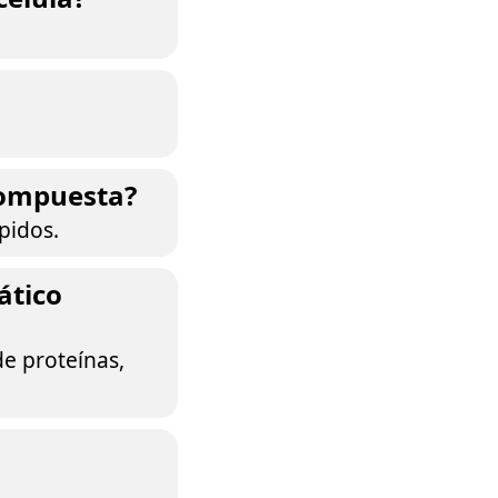
compuesta?
pidos.
ático
de proteínas,