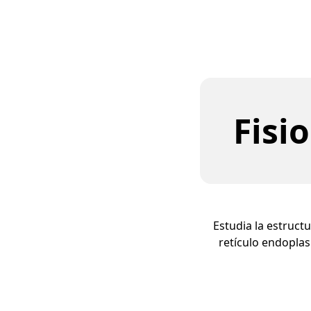
Fisi
Estudia la estruct
retículo endoplasm