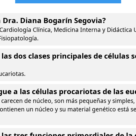
a Dra. Diana Bogarín Segovia?
Cardiología Clínica, Medicina Interna y Didáctica U
Fisiopatología.
 las dos clases principales de células 
ucariotas.
gue a las células procariotas de las eu
s carecen de núcleo, son más pequeñas y simples,
contienen un núcleo y su material genético está s
las tres funciones primordiales de la 