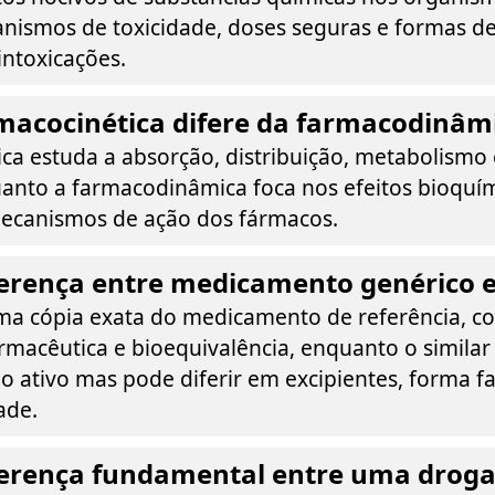
anismos de toxicidade, doses seguras e formas d
intoxicações.
macocinética difere da farmacodinâm
ica estuda a absorção, distribuição, metabolismo
anto a farmacodinâmica foca nos efeitos bioquím
 mecanismos de ação dos fármacos.
ferença entre medicamento genérico e
ma cópia exata do medicamento de referência, 
armacêutica e bioequivalência, enquanto o simila
o ativo mas pode diferir em excipientes, forma f
ade.
iferença fundamental entre uma drog