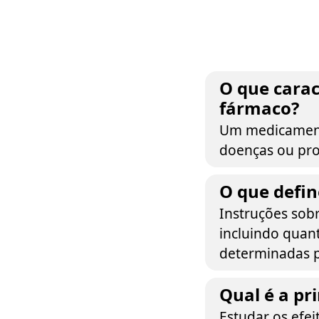
O que cara
fármaco?
Um medicamento
doenças ou pro
O que defi
Instruções sob
incluindo quan
determinadas p
Qual é a pr
Estudar os efei