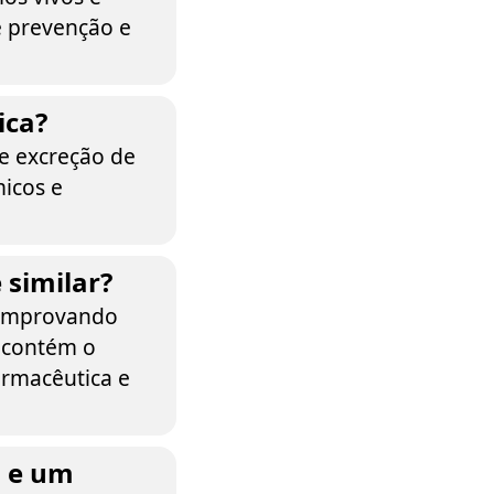
e prevenção e
ica?
 e excreção de
icos e
 similar?
comprovando
r contém o
armacêutica e
a e um