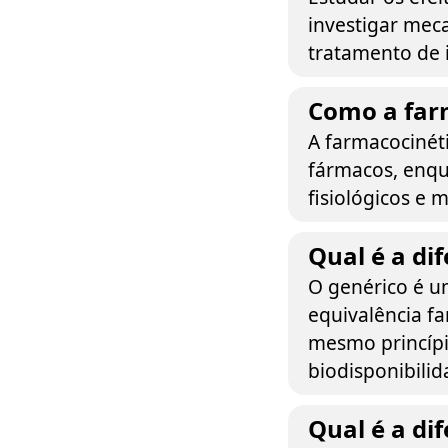
investigar mec
tratamento de 
Como a far
A farmacocinét
fármacos, enqu
fisiológicos e
Qual é a di
O genérico é u
equivalência f
mesmo princípi
biodisponibilid
Qual é a d