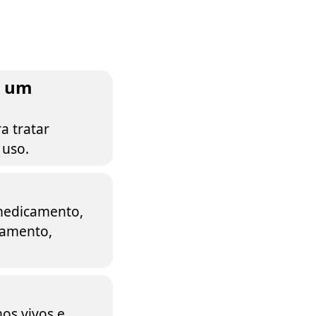
a um
a tratar
 uso.
 medicamento,
tamento,
os vivos e