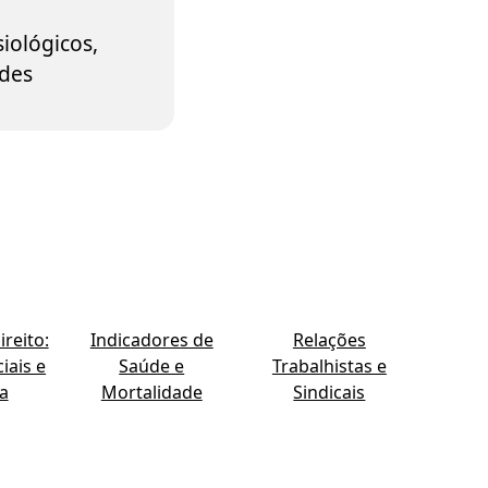
iológicos,
des
reito:
Indicadores de
Relações
iais e
Saúde e
Trabalhistas e
ia
Mortalidade
Sindicais