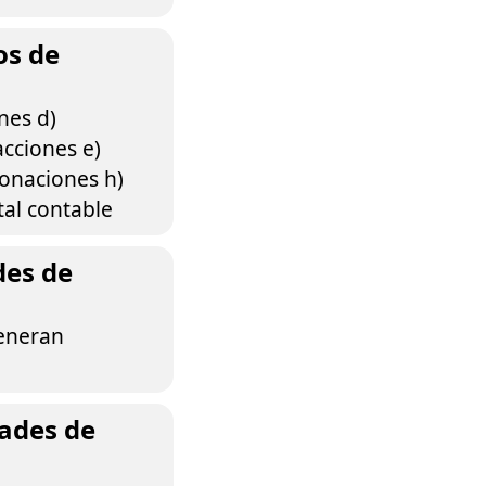
os de
nes d)
acciones e)
Donaciones h)
tal contable
des de
generan
dades de