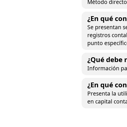
Método directo 
¿En qué con
Se presentan s
registros conta
punto específic
¿Qué debe r
Información par
¿En qué con
Presenta la uti
en capital cont