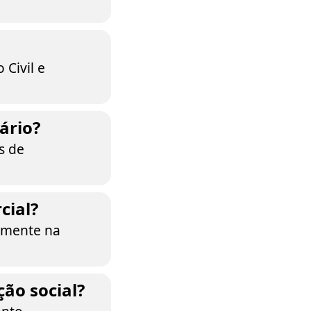
 Civil e
ário?
s de
cial?
almente na
ção social?