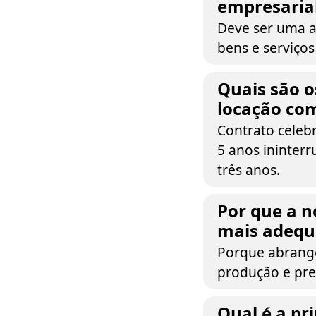
empresaria
Deve ser uma a
bens e serviço
Quais são o
locação com
Contrato celeb
5 anos ininter
três anos.
Por que a n
mais adequa
Porque abrang
produção e pre
Qual é a pr