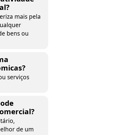
al?
eriza mais pela
qualquer
de bens ou
uma
ômicas?
ou serviços
pode
comercial?
tário,
melhor de um