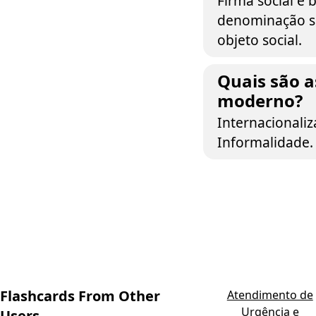
Firma social é
denominação so
objeto social.
Quais são a
moderno?
Internacionali
Informalidade.
Flashcards From Other
Atendimento de
Urgência e
Users