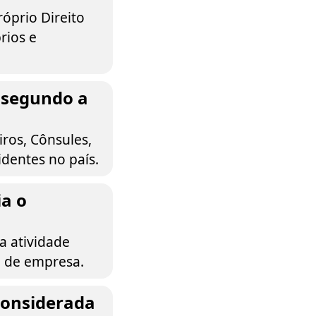
róprio Direito
rios e
 segundo a
iros, Cônsules,
identes no país.
a o
a atividade
o de empresa.
considerada