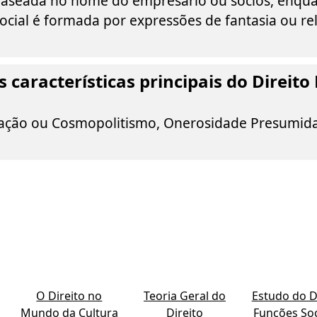
 baseada no nome do empresário ou sócios, enqu
cial é formada por expressões de fantasia ou re
s características principais do Direito
zação ou Cosmopolitismo, Onerosidade Presumid
O Direito no
Teoria Geral do
Estudo do Di
Mundo da Cultura
Direito
Funções Soc