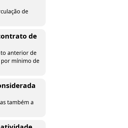
rculação de
contrato de
to anterior de
o por mínimo de
considerada
mas também a
 atividade