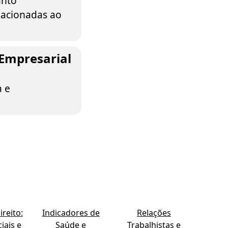
anto
lacionadas ao
 Empresarial
a e
reito:
Indicadores de
Relações
iais e
Saúde e
Trabalhistas e