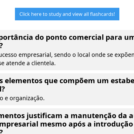
Click here to study and view all flashcards!
portância do ponto comercial para u
?
ucesso empresarial, sendo o local onde se expõe
e atende a clientela.
os elementos que compõem um estab
l?
ho e organização.
mentos justificam a manutenção da 
 Empresarial mesmo após a introduçã
?