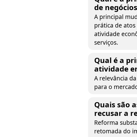
de negócios
A principal mud
prática de atos
atividade econ
serviços.
Qual é a pr
atividade e
A relevância d
para o mercado
Quais são a
recusar a r
Reforma substan
retomada do im