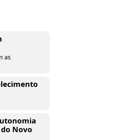
m
m as
elecimento
autonomia
o do Novo