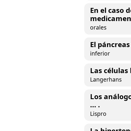
En el caso 
medicamentos
orales
El páncreas 
inferior
Las células 
Langerhans
Los análogo
... .
Lispro
La hipertens