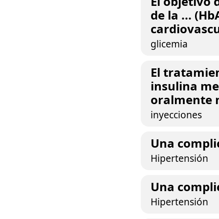
El objetivo 
de la ... (H
cardiovascu
glicemia
El tratamie
insulina me
oralmente n
inyecciones
Una complica
Hipertensión
Una complica
Hipertensión