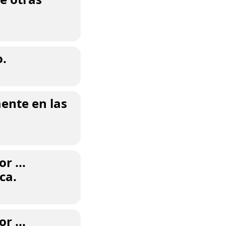
o.
mente en las
r ...
ca.
r ...