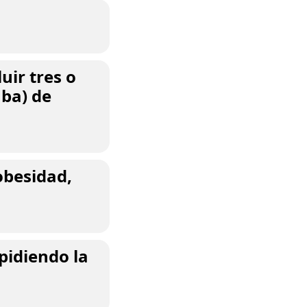
uir tres o
mba) de
obesidad,
mpidiendo la