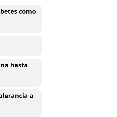
abetes como
lina hasta
olerancia a