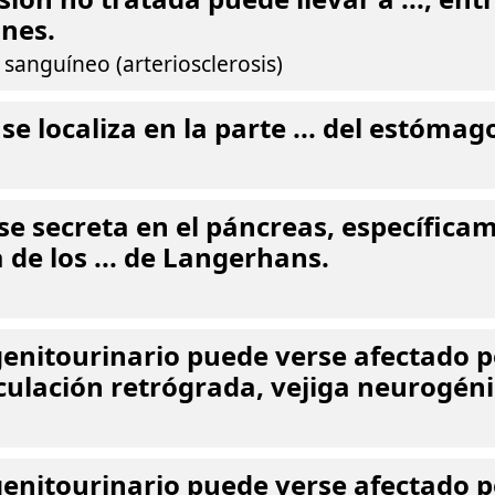
nes.
 sanguíneo (arteriosclerosis)
se localiza en la parte ... del estómag
 se secreta en el páncreas, específica
 de los ... de Langerhans.
genitourinario puede verse afectado po
culación retrógrada, vejiga neurogéni
genitourinario puede verse afectado po