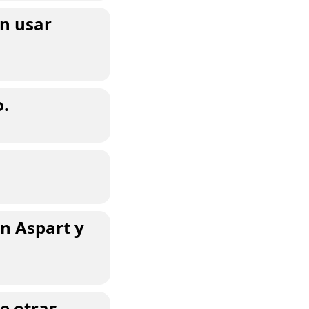
en usar
o.
en Aspart y
re otras