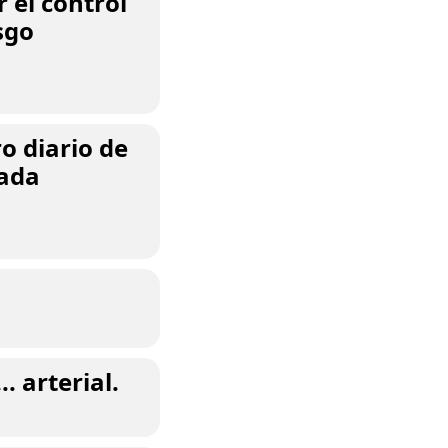
r el control
esgo
o diario de
rada
. arterial.