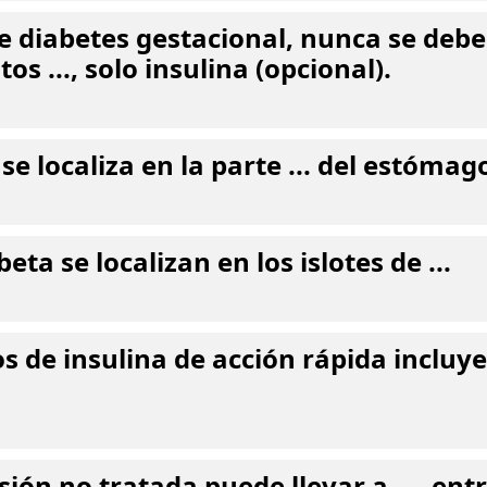
de diabetes gestacional, nunca se deb
 ..., solo insulina (opcional).
se localiza en la parte ... del estómag
beta se localizan en los islotes de ...
s de insulina de acción rápida incluy
ión no tratada puede llevar a ..., ent