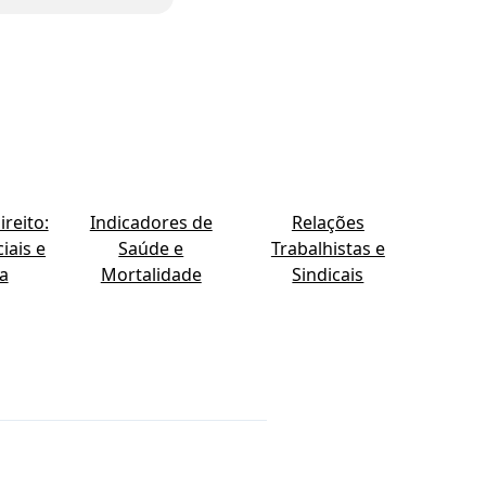
reito:
Indicadores de
Relações
iais e
Saúde e
Trabalhistas e
ia
Mortalidade
Sindicais