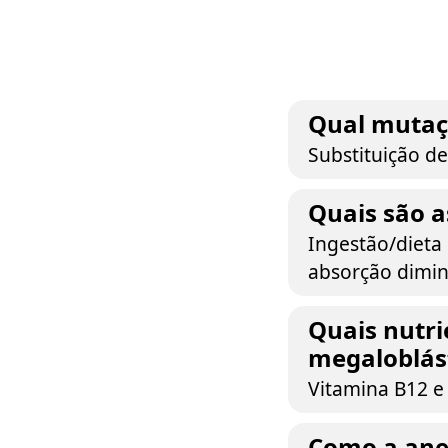
Qual mutaçã
Substituição d
Quais são a
Ingestão/dieta 
absorção dimin
Quais nutri
megaloblás
Vitamina B12 e 
Como a anem