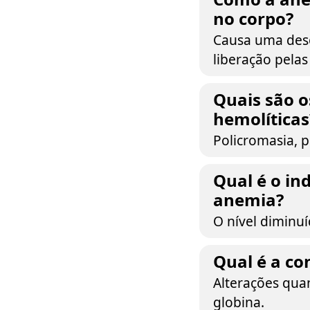
no corpo?
Causa uma deso
liberação pelas
Quais são o
hemolíticas
Policromasia, p
Qual é o in
anemia?
O nível diminu
Qual é a co
Alterações quan
globina.