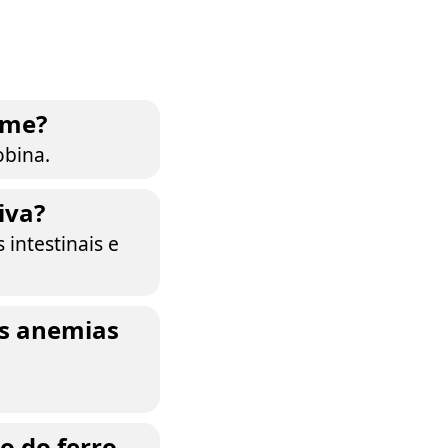
rme?
obina.
iva?
 intestinais e
as anemias
o do ferro