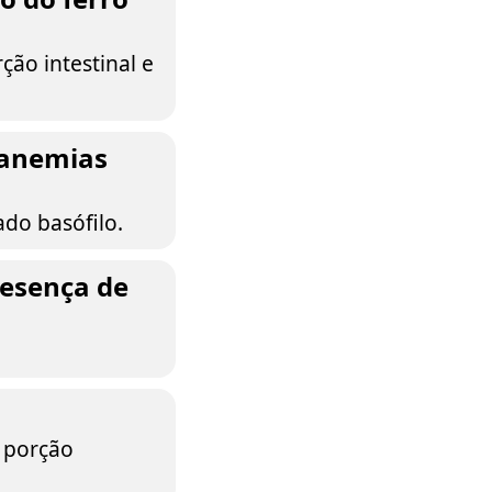
ão intestinal e
 anemias
ado basófilo.
resença de
a porção