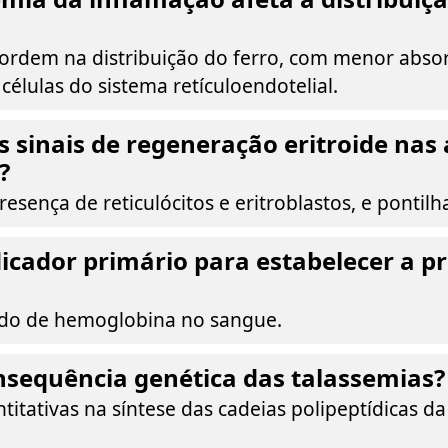
rdem na distribuição do ferro, com menor absorç
 células do sistema retículoendotelial.
s sinais de regeneração eritroide nas
?
resença de reticulócitos e eritroblastos, e pontilh
dicador primário para estabelecer a p
ído de hemoglobina no sangue.
nsequência genética das talassemias?
titativas na síntese das cadeias polipeptídicas d