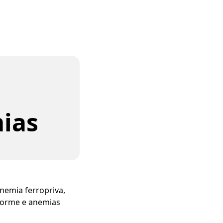
mias
anemia ferropriva,
iforme e anemias