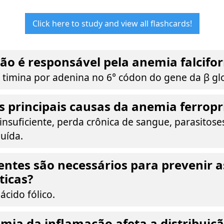
Click here to study and view all flashcards!
o é responsável pela anemia falcifo
e timina por adenina no 6° códon do gene da β gl
s principais causas da anemia ferropr
insuficiente, perda crônica de sangue, parasitoses
uída.
entes são necessários para prevenir 
ticas?
ácido fólico.
ia da inflamação afeta a distribuiçã