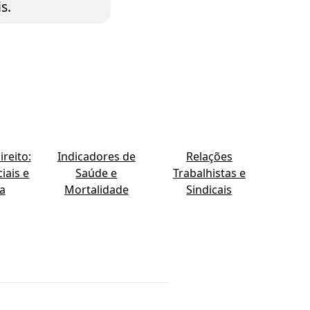
s.
reito:
Indicadores de
Relações
iais e
Saúde e
Trabalhistas e
ia
Mortalidade
Sindicais