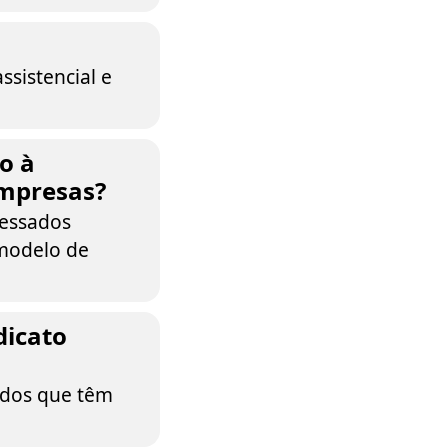
ssistencial e
o à
empresas?
ressados
modelo de
dicato
ados que têm