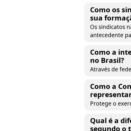
Como os sin
sua formaç
Os sindicatos 
antecedente pa
Como a inte
no Brasil?
Através de fede
Como a Cons
representan
Protege o exerc
Qual é a di
segundo o 