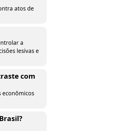
ontra atos de
ntrolar a
cisões lesivas e
ntraste com
ns econômicos
Brasil?