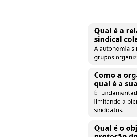
Qual é a re
sindical col
A autonomia sin
grupos organiz
Como a orga
qual é a sua
É fundamentada
limitando a pl
sindicatos.
Qual é o ob
proteção do