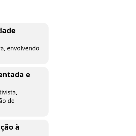
rdade
iva, envolvendo
entada e
ivista,
ção de
ação à