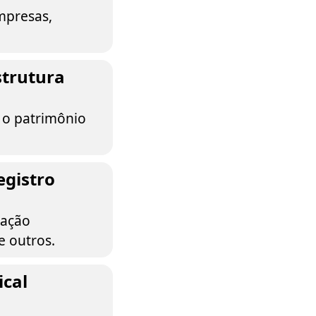
mpresas,
strutura
e o patrimônio
egistro
tação
e outros.
ical