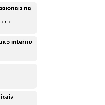
ssionais na
 como
ito interno
icais