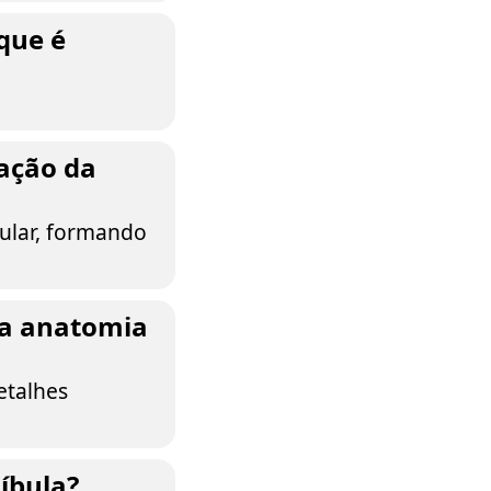
que é
ação da
cular, formando
na anatomia
etalhes
íbula?