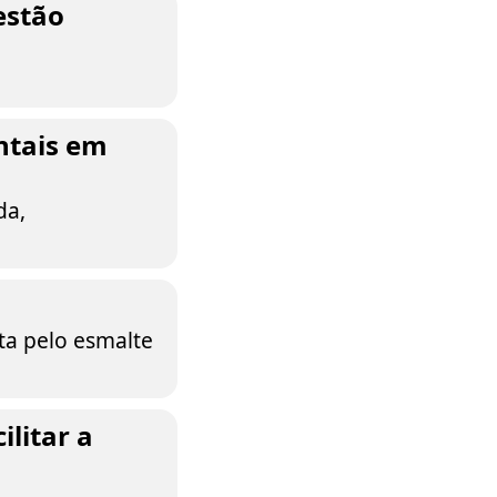
estão
ntais em
da,
ta pelo esmalte
litar a