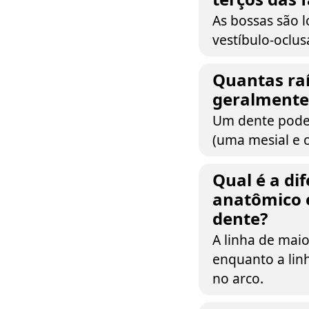
As bossas são l
vestíbulo-oclus
Quantas raí
geralmente
Um dente pode t
(uma mesial e o
Qual é a di
anatômico e
dente?
A linha de mai
enquanto a lin
no arco.