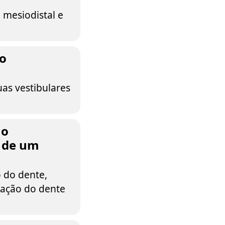
 mesiodistal e
ão
as vestibulares
no
l de um
 do dente,
nação do dente