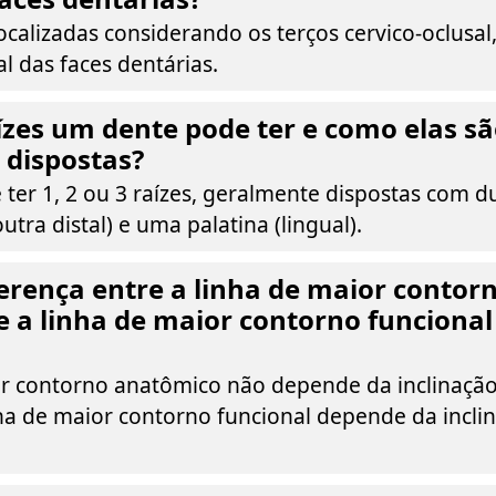
ocalizadas considerando os terços cervico-oclusal,
al das faces dentárias.
zes um dente pode ter e como elas s
 dispostas?
er 1, 2 ou 3 raízes, geralmente dispostas com du
utra distal) e uma palatina (lingual).
ferença entre a linha de maior contor
 a linha de maior contorno funciona
or contorno anatômico não depende da inclinação
ha de maior contorno funcional depende da incli