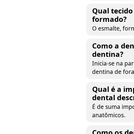
Qual tecido
formado?
O esmalte, for
Como a den
dentina?
Inicia-se na pa
dentina de fora
Qual é a im
dental desc
É de suma impo
anatômicos.
Como os den