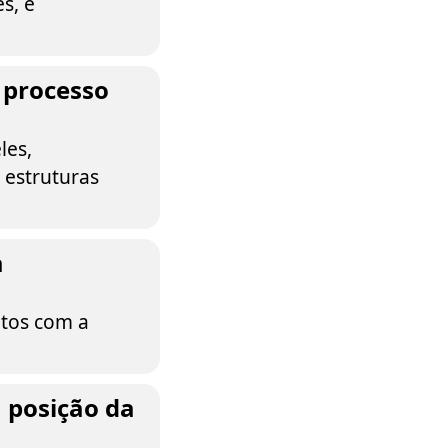
s, e
 processo
les,
 estruturas
a
ntos com a
 posição da