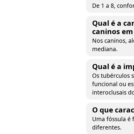
De 1 a 8, conf
Qual é a car
caninos em
Nos caninos, alé
mediana.
Qual é a im
Os tubérculos 
funcional ou es
interoclusais d
O que carac
Uma fóssula é 
diferentes.