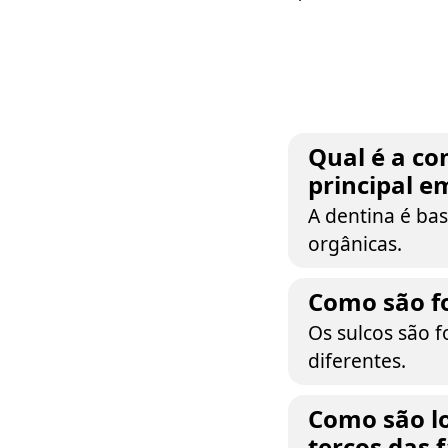
Qual é a co
principal e
A dentina é ba
orgânicas.
Como são f
Os sulcos são 
diferentes.
Como são lo
terços das 