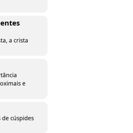
dentes
a, a crista
tância
roximais e
 de cúspides