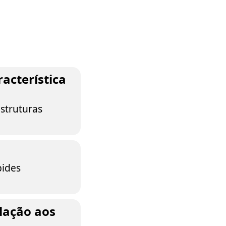
acterística
struturas
pides
lação aos