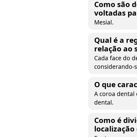
Como são d
voltadas pa
Mesial.
Qual é a re
relação ao 
Cada face do d
considerando-s
O que carac
A coroa dental 
dental.
Como é divi
localização