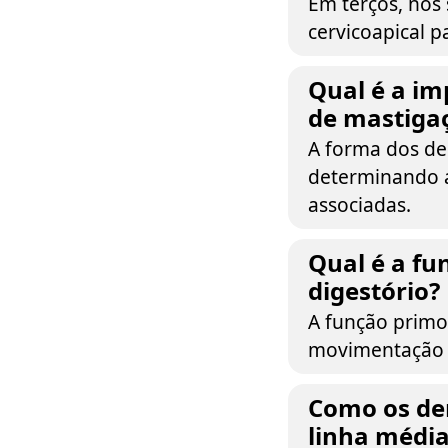
Em terços, nos 
cervicoapical pa
Qual é a im
de mastiga
A forma dos de
determinando a
associadas.
Qual é a fu
digestório?
A função primo
movimentação 
Como os de
linha médi